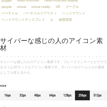
goggle
head-mounted
head-mounted display
people
virtual
virtual reality
VR
ゴーグル
バーチャル
バーチャルリアリティ
ヘッドマウント
ヘッドマウントディスプレイ
人
仮想現実
サイバーな感じの人のアイコン素
材
サイバーな感じの人のアイコン素材です。ブレードランナーとかででて
きそうなSFチックなアイコン素材です。サバイバルゲームとかの素材
としても使えるかも。
size
16px
32px
48px
64px
128px
256px
512px