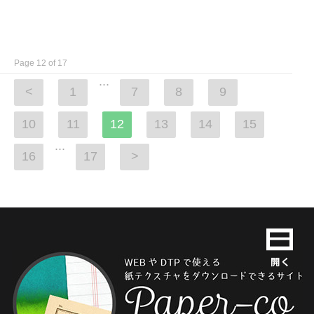
Page 12 of 17
...
<
1
7
8
9
10
11
12
13
14
15
...
16
17
>