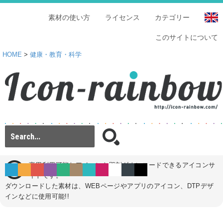
素材の使い方
ライセンス
カテゴリー
このサイトについて
HOME
>
健康・教育・科学
商用利用可能なアイコンを即刻ダウンロードできるアイコンサ
イトです。
ダウンロードした素材は、WEBページやアプリのアイコン、DTPデザ
インなどに使用可能!!