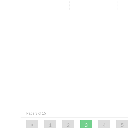
Page 3 of 15
<
1
2
3
4
5