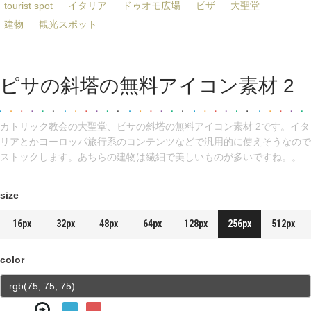
tourist spot
イタリア
ドゥオモ広場
ピザ
大聖堂
建物
観光スポット
ピサの斜塔の無料アイコン素材 2
カトリック教会の大聖堂、ピサの斜塔の無料アイコン素材 2です。イタ
リアとかヨーロッパ旅行系のコンテンツなどで汎用的に使えそうなので
ストックします。あちらの建物は繊細で美しいものが多いですね。。
size
16px
32px
48px
64px
128px
256px
512px
color