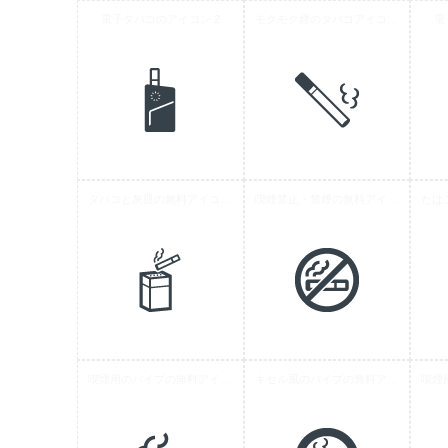
電子タバコのアイコン 2
モクモク煙のタバコアイコン 2
電
タバコと灰皿の無料アイコン素材 6
喫煙禁止・禁煙の無料アイコン素材 1
喫煙用のパイプの無料アイコン素材 3
キセル風のパイプの無料アイコン素材 3