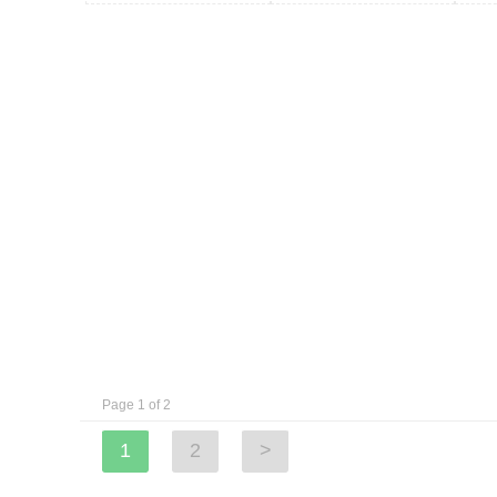
Page 1 of 2
1
2
>