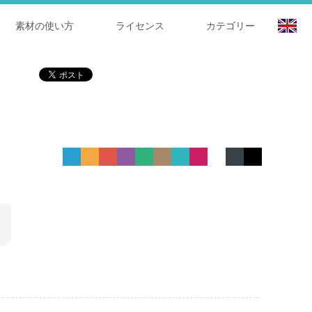
素材の使い方
ライセンス
カテゴリー