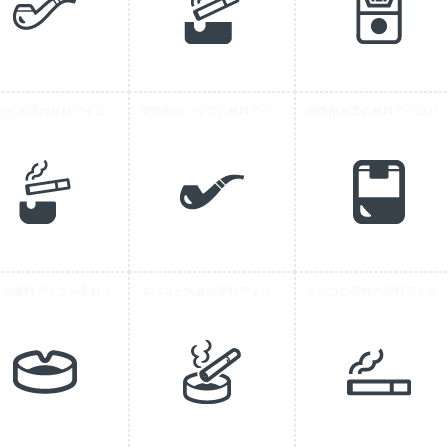
タバコと灰皿の無料アイコン素材 3
喫煙用のパイプの無料アイコン素材 1
携帯用灰皿の無料アイコン
皿の無料アイコン素材 2
タバコと灰皿の無料アイコン素材 4
タバコの喫煙の無料アイコン素