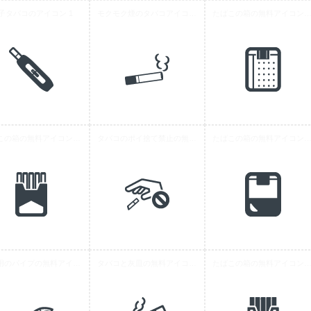
子タバコのアイコン 1
モクモク煙のタバコアイコン 1
たばこの箱の無料アイコン素材
たばこの箱の無料アイコン素材 3
タバコのポイ捨て禁止の無料アイコン素材
たばこの箱の無料アイコン素材
喫煙用のパイプの無料アイコン素材 2
タバコと灰皿の無料アイコン素材 5
たばこの箱の無料アイコン素材