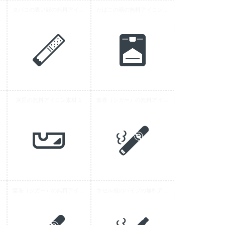
 6
タバコの吸い殻の無料アイコン素材 1
たばこの箱の無料アイコン素材 4
 5
灰皿の無料アイコン素材 1
葉巻（シガー）の無料アイコン素材 2
 2
葉巻（シガー）の無料アイコン素材 1
キセル風のパイプの無料アイコン素材 1