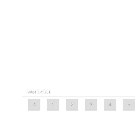
Page 6 of 201
<
1
2
3
4
5