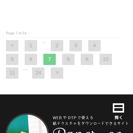
Page 7 of 24
...
<
1
2
3
4
5
6
7
8
9
10
...
11
24
>