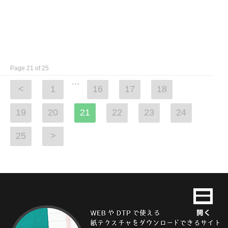
Page 21 of 25
...
<
1
16
17
18
19
20
21
22
23
24
25
>