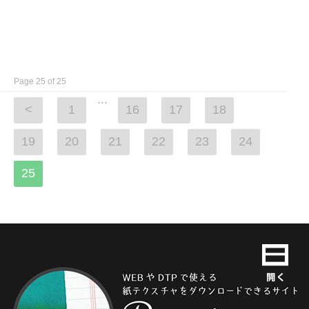
Page 25 of 25
...
<
1
16
17
18
19
20
21
22
23
24
25