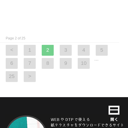
Page 2 of 25
<
1
2
3
4
5
...
6
7
8
9
10
25
>