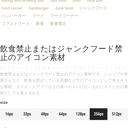
eating and drinking ban
fast food
food
food ban
food corner
hamburger
Junk food
ジャンクフード
ハンバーガー
フード
フードコーナー
ファストフード
飲食
飲食禁止
飲食禁止またはジャンクフード禁
止のアイコン素材
飲食禁止またはジャンクフード禁止のアイコン素材です。ショップや本
屋さんなど、飲食を禁止している店舗などでのアイコンとして使えそう
な素材。ダイエットアプリなどの食べちゃいけないものリストとかの素
材としても使えるかも
size
16px
32px
48px
64px
128px
256px
512px