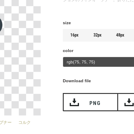
size
16px
32px
48px
color
Download file
PNG
プナー
コルク