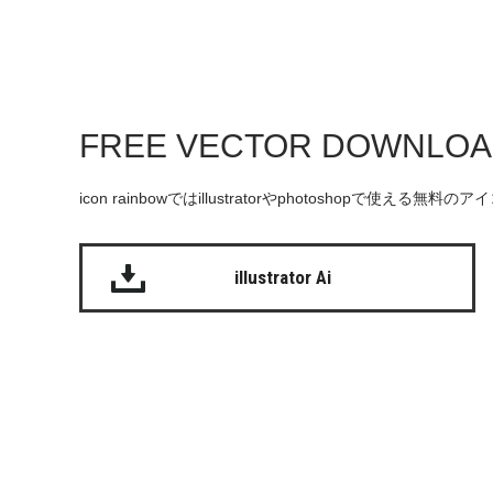
FREE VECTOR DOWNLO
icon rainbowではillustratorやphotoshopで使え
illustrator Ai