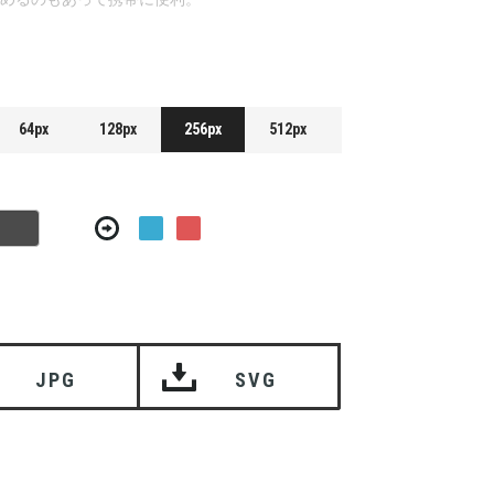
64px
128px
256px
512px
JPG
SVG