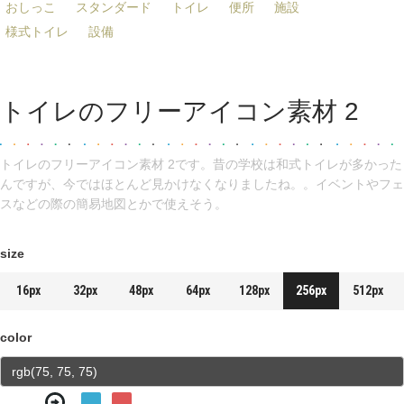
おしっこ
スタンダード
トイレ
便所
施設
様式トイレ
設備
トイレのフリーアイコン素材 2
トイレのフリーアイコン素材 2です。昔の学校は和式トイレが多かった
んですが、今ではほとんど見かけなくなりましたね。。イベントやフェ
スなどの際の簡易地図とかで使えそう。
size
16px
32px
48px
64px
128px
256px
512px
color