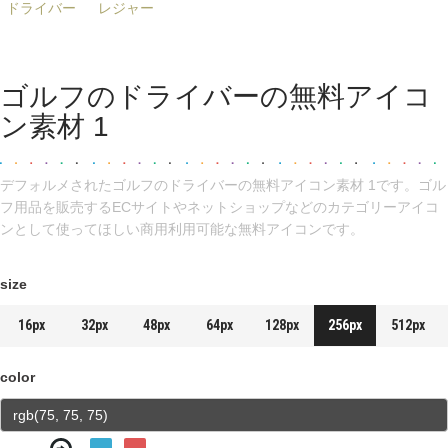
ドライバー
レジャー
ゴルフのドライバーの無料アイコ
ン素材 1
デフォルメされたゴルフのドライバーの無料アイコン素材 1です。ゴル
フ用品を販売するECサイトやネットショップなどのカテゴリーアイコ
ンとして使ってほしい商用利用可能な無料アイコンです。
size
16px
32px
48px
64px
128px
256px
512px
color