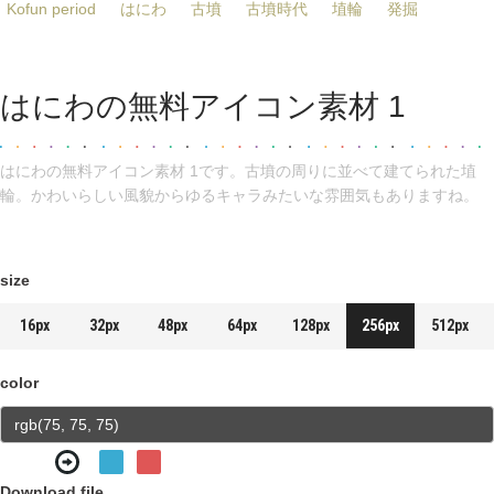
Kofun period
はにわ
古墳
古墳時代
埴輪
発掘
はにわの無料アイコン素材 1
はにわの無料アイコン素材 1です。古墳の周りに並べて建てられた埴
輪。かわいらしい風貌からゆるキャラみたいな雰囲気もありますね。
size
16px
32px
48px
64px
128px
256px
512px
color
Download file