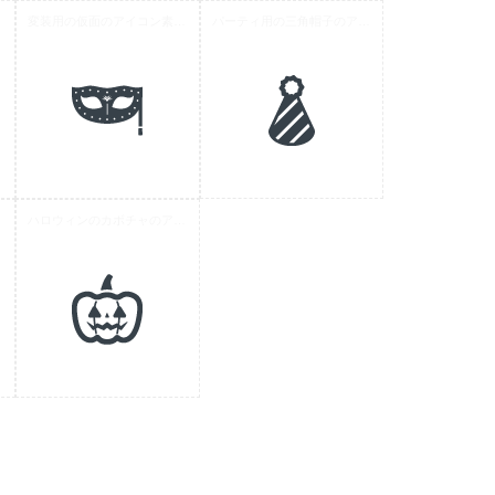
 2
変装用の仮面のアイコン素材 1
パーティ用の三角帽子のアイコン
材 3
ハロウィンのカボチャのアイコン素材 2