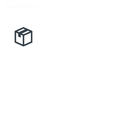
引越し用のダンボールのフリーアイコン