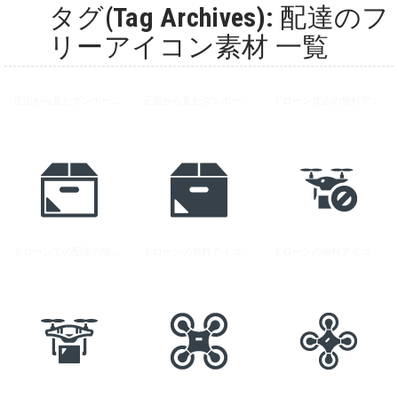
タグ(Tag Archives): 配達のフ
リーアイコン素材 一覧
正面から見たダンボールのアイコン素材 2
正面から見たダンボールのアイコン素材 1
ドローン禁止の無料アイコン素材 2
ドローンでの配達の無料アイコン素材 2
ドローンの無料アイコン素材 4
ドローンの無料アイコン素材 5