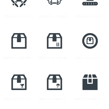
正面からみたダンボール箱の無料アイコン素材 3
配送段ボール 天地無用のアイコン
正面からみたダンボール箱の無料アイコン素材 4
配送段ボール 割れ物注意のアイコン
配送段ボール 水濡れ厳禁のアイコン
正面からみたダンボール箱の無料アイコン素材 2
正面からみたダンボール箱の無料アイコン素材 1
郵便ポストの無料アイコン素材 4
郵便ポストの無料アイコン素材 1