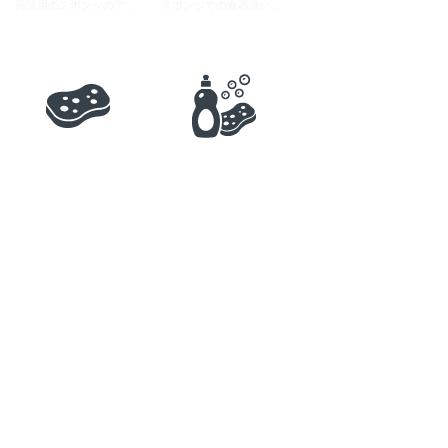
掃除用のスポンジのアイコン素材 3
スポンジでの食器洗いのイラストアイコン素材