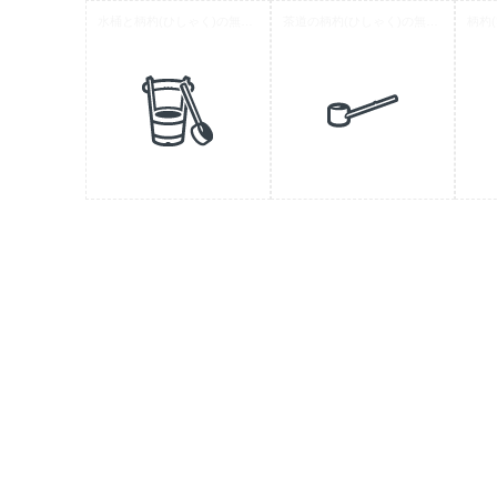
水桶と柄杓(ひしゃく)の無料アイコン素材 2
茶道の柄杓(ひしゃく)の無料アイコン