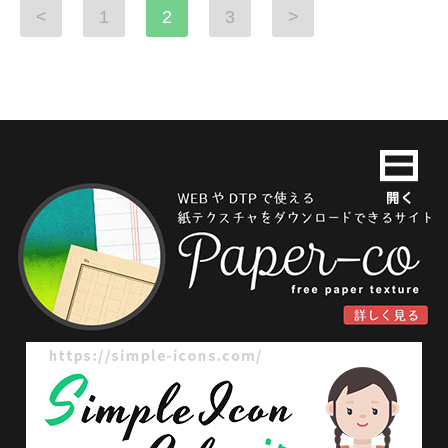
<
1
2
3
>