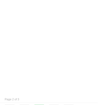
Page 2 of 3