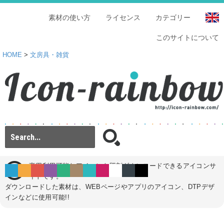
素材の使い方
ライセンス
カテゴリー
このサイトについて
HOME
>
文房具・雑貨
商用利用可能なアイコンを即刻ダウンロードできるアイコンサ
イトです。
ダウンロードした素材は、WEBページやアプリのアイコン、DTPデザ
インなどに使用可能!!