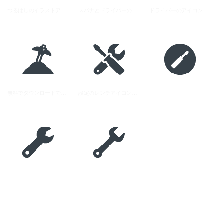
つるはしのイラストアイコン素材 7
スパナとドライバーのイラストアイコン素材 1
ドライバーのアイコン素材 7
無料でダウンロードできる設定のレンチのフリーアイコン 5
設定のレンチアイコン素材 4