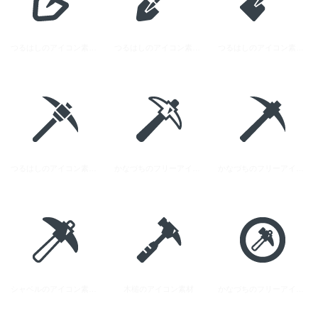
つるはしのアイコン素材 4
つるはしのアイコン素材 2
つるはしのアイコン素材 1
つるはしのアイコン素材 3
かなづちのフリーアイコン素材 2
かなづちのフリーアイコン素材 4
シャベルのアイコン素材 2
木槌のアイコン素材
かなづちのフリーアイコン素材 3