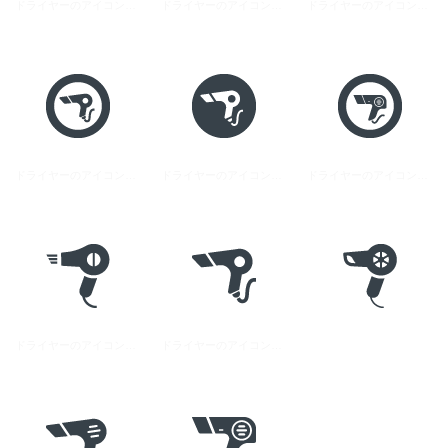
ドライヤーのアイコン素材 8
ドライヤーのアイコン素材 9
ドライヤーのアイコン素材 10
ドライヤーのアイコン素材 4
ドライヤーのアイコン素材 1
ドライヤーのアイコン素材 5
ドライヤーのアイコン素材 2
ドライヤーのアイコン素材 7