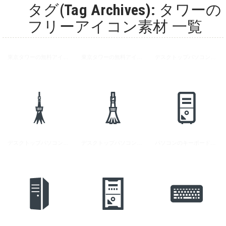
タグ(Tag Archives): タワーの
フリーアイコン素材 一覧
東京タワーの無料アイコン素材 2
東京タワーの無料アイコン素材 1
デスクトップパソコンの無料アイコン素材 4
デスクトップパソコンの無料アイコン素材 9
デスクトップパソコンの無料アイコン素材 5
パソコンのキーボードの無料アイコン素材 1