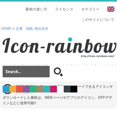
素材の使い方
ライセンス
カテゴリー
このサイトについて
HOME
>
交通・地図
,
観光名所
商用利用可能なアイコンを即刻ダウンロードできるアイコンサ
イトです。
ダウンロードした素材は、WEBページやアプリのアイコン、DTPデザ
インなどに使用可能!!