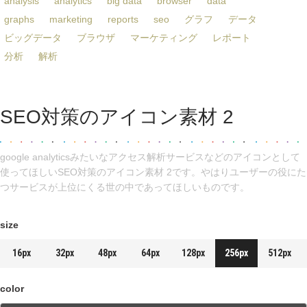
analysis
analytics
big data
browser
data
graphs
marketing
reports
seo
グラフ
データ
ビッグデータ
ブラウザ
マーケティング
レポート
分析
解析
SEO対策のアイコン素材 2
google analyticsみたいなアクセス解析サービスなどのアイコンとして
使ってほしいSEO対策のアイコン素材 2です。やはりユーザーの役にた
つサービスが上位にくる世の中であってほしいものです。
size
16px
32px
48px
64px
128px
256px
512px
color