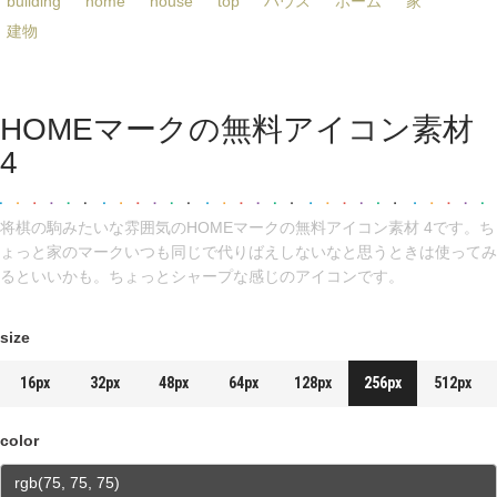
building
home
house
top
ハウス
ホーム
家
建物
HOMEマークの無料アイコン素材
4
将棋の駒みたいな雰囲気のHOMEマークの無料アイコン素材 4です。ち
ょっと家のマークいつも同じで代りばえしないなと思うときは使ってみ
るといいかも。ちょっとシャープな感じのアイコンです。
size
16px
32px
48px
64px
128px
256px
512px
color