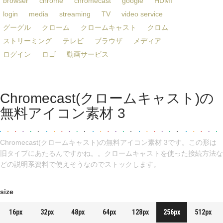
browser
chrome
chromecast
google
HDMI
login
media
streaming
TV
video service
グーグル
クローム
クロームキャスト
クロム
ストリーミング
テレビ
ブラウザ
メディア
ログイン
ロゴ
動画サービス
Chromecast(クロームキャスト)の
無料アイコン素材 3
Chromecast(クロームキャスト)の無料アイコン素材 3です。この形は
旧タイプにあたるんですかね。。クロームキャストを使った接続方法な
どの説明系資料で使えそうなのでストックします。
size
16px
32px
48px
64px
128px
256px
512px