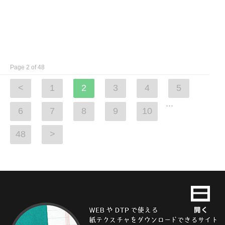
Page 2 of 48
<
1
2
3
4
5
...
6
7
8
9
10
48
>