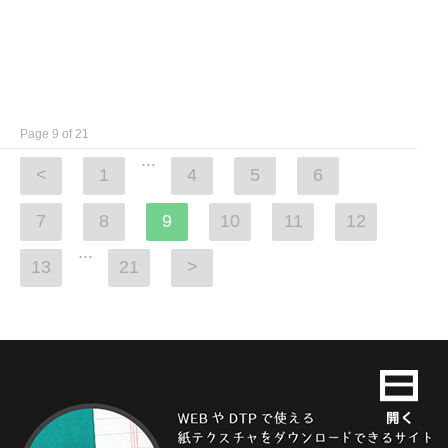
Page 9 of 21
...
<
1
4
5
6
7
8
9
10
11
12
...
13
21
>