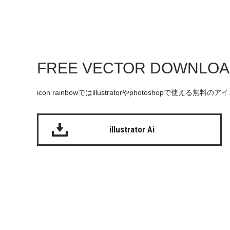
FREE VECTOR DOWNLO
icon rainbowではillustratorやphotoshopで使え
illustrator Ai