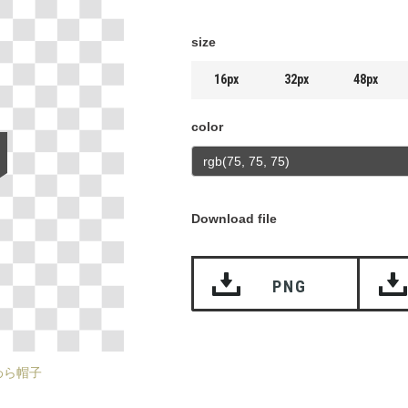
size
16px
32px
48px
color
Download file
PNG
わら帽子