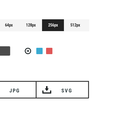
64px
128px
256px
512px
JPG
SVG