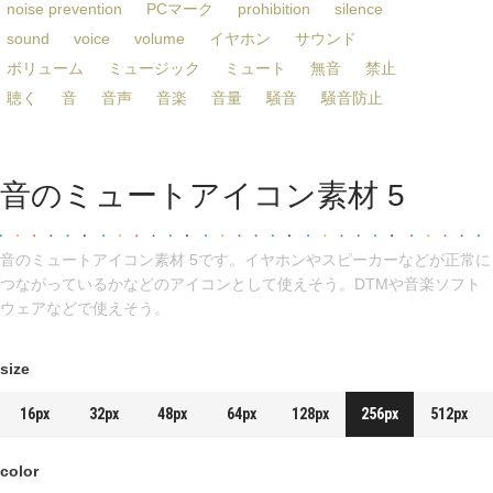
noise prevention
PCマーク
prohibition
silence
sound
voice
volume
イヤホン
サウンド
ボリューム
ミュージック
ミュート
無音
禁止
聴く
音
音声
音楽
音量
騒音
騒音防止
音のミュートアイコン素材 5
音のミュートアイコン素材 5です。イヤホンやスピーカーなどが正常に
つながっているかなどのアイコンとして使えそう。DTMや音楽ソフト
ウェアなどで使えそう。
size
16px
32px
48px
64px
128px
256px
512px
color