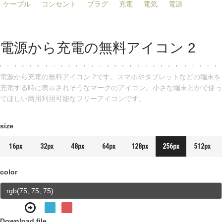
ケーブル
コンセント
プラグ
充電
電気
電源
電源から充電の無料アイコン 2
電源から充電の無料アイコン 2です。スマホやタブレットなどの端末を
充電する時に表示されそうなマークのアイコン。小さな端末とかで使っ
てほしい商用利用可能なフリーアイコンです。
size
16px
32px
48px
64px
128px
256px
512px
color
Download file