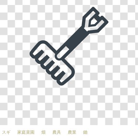
スギ
家庭菜園
畑
農具
農業
鋤