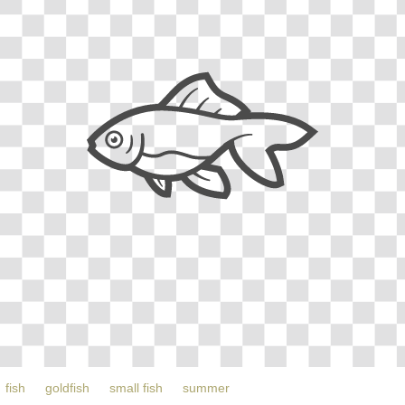
fish
goldfish
small fish
summer