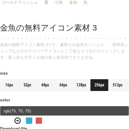
ゴールドフィッシュ
夏
小魚
金魚
魚
金魚の無料アイコン素材 3
金魚の無料アイコン素材 3です。夏祭りの金魚すくいとか、、熱帯魚シ
ョップなどのカテゴリーアイコンとして使えそうなのでストックしま
す。真っ赤なボディが他の魚と差別化できてますね。
size
16px
32px
48px
64px
128px
256px
512px
color
Download file