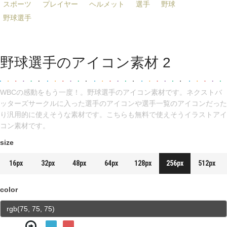
スポーツ
プレイヤー
ヘルメット
選手
野球
野球選手
野球選手のアイコン素材 2
WBCの感動をもう一度！。野球選手のアイコン素材です。ネクストバ
ッターズサークルに入った選手のアイコンや選手一覧のアイコンだった
り汎用的に使えそうな素材です。こちらも無料で使えそうイラストアイ
コン素材です。
size
16px
32px
48px
64px
128px
256px
512px
color