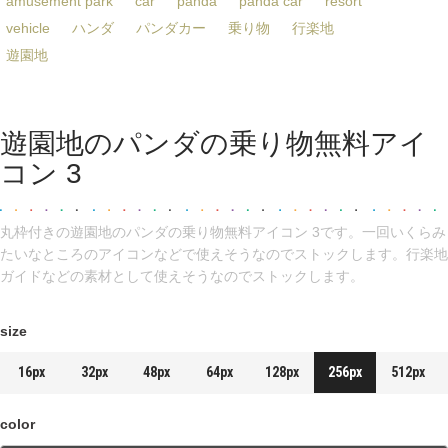
amusement park
car
panda
panda car
resort
vehicle
ハンダ
パンダカー
乗り物
行楽地
遊園地
遊園地のパンダの乗り物無料アイ
コン 3
丸枠付きの遊園地のパンダの乗り物無料アイコン 3です。一回いくらみ
たいなところのアイコンなどで使えそうなのでストックします。行楽地
ガイドなどの素材として使えそうなのでストックします。
size
16px
32px
48px
64px
128px
256px
512px
color