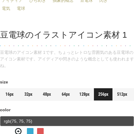
アイディア
ひらめき
抽象的概念
豆電球
閃き
電気
電球
豆電球のイラストアイコン素材 1
豆電球のアイコン素材 1です。ちょっとレトロな雰囲気のある豆電球の
アイコン素材です。アイディアや閃きのような概念としても使われます
ね。
size
16px
32px
48px
64px
128px
256px
512px
color