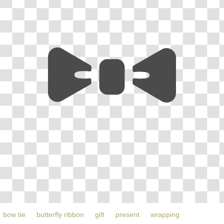
bow tie
butterfly ribbon
gift
present
wrapping