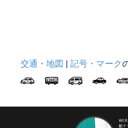
交通・地図
|
記号・マーク