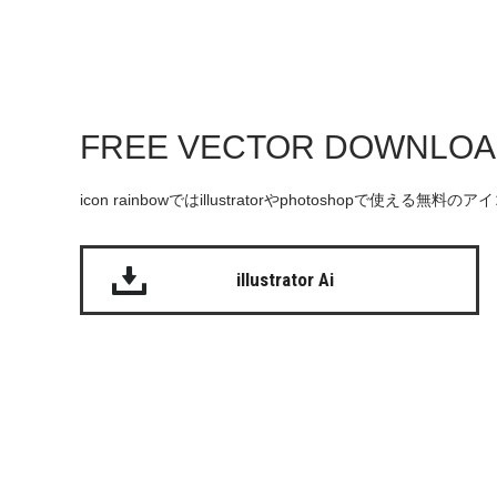
FREE VECTOR DOWNLO
icon rainbowではillustratorやphotoshopで使え
illustrator Ai