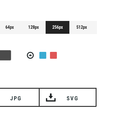
64px
128px
256px
512px
JPG
SVG