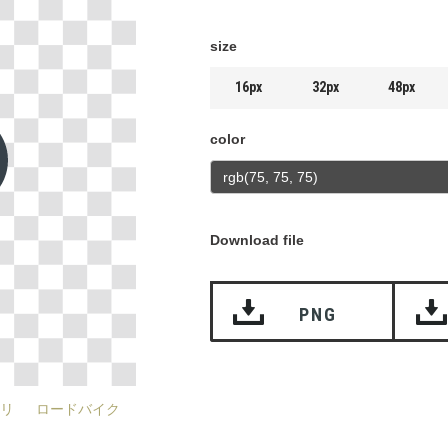
size
16px
32px
48px
color
Download file
PNG
リ
ロードバイク