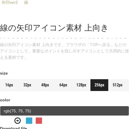
矢印ver2
線
線の矢印アイコン素材 上向き
線の矢印アイコン素材 上向きです。ブラウザの「TOPへ戻る」などの
アイコンとして、重要なポイントを指し示すアイコンとして汎用的に使
える素材です。
size
16px
32px
48px
64px
128px
256px
512px
color
Download file