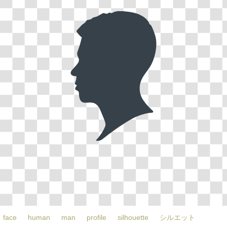
face
human
man
profile
silhouette
シルエット