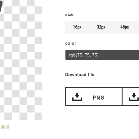
size
16px
32px
48px
color
Download file
PNG
象徴