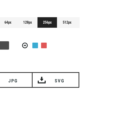
64px
128px
256px
512px
JPG
SVG