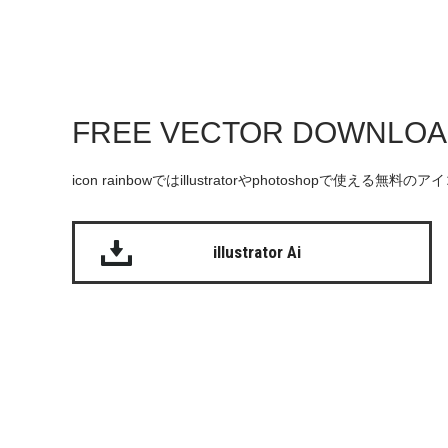
FREE VECTOR DOWNLO
icon rainbowではillustratorやphotoshopで使え
illustrator Ai