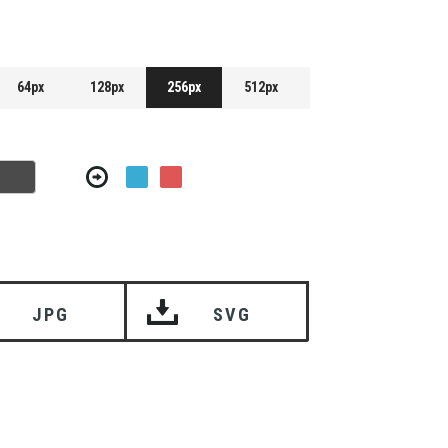
64px
128px
256px
512px
JPG
SVG