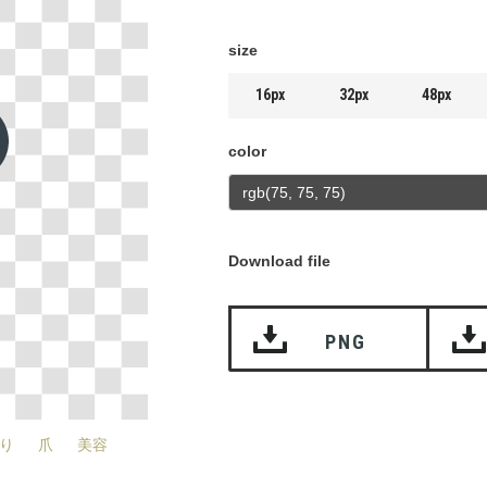
size
16px
32px
48px
color
Download file
PNG
り
爪
美容