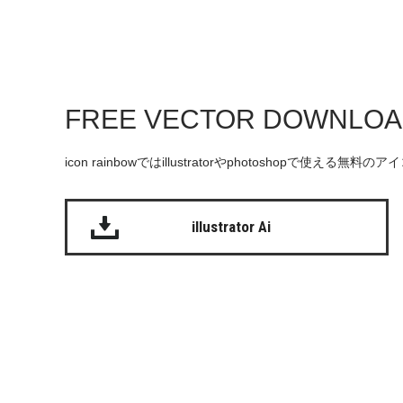
FREE VECTOR DOWNLO
icon rainbowではillustratorやphotoshopで使え
illustrator Ai