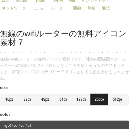
LAN
modem
router
Wi-Fi
wifi
インターネット
ネットワーク
モデム
ルーター
回線
無線
通信
無線のwifiルーターの無料アイコン
素材 7
無線のwifiルーターの無料アイコン素材 7です。社内の配線図とか、ル
ーターへの接続パスワードみたいなところで使えそうなのでストックし
ます。家電ショップのカテゴリーアイコンとしても使えるかもしれませ
ん。
size
16px
32px
48px
64px
128px
256px
512px
color