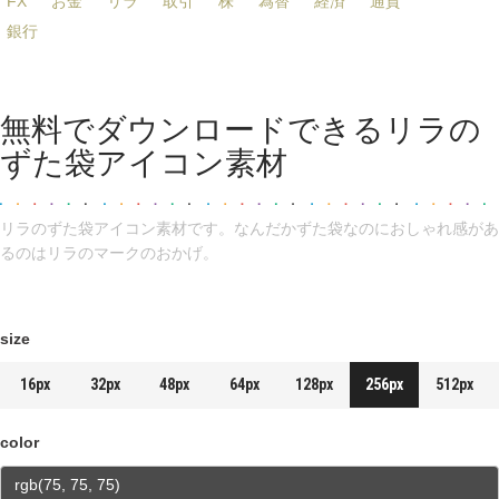
FX
お金
リラ
取引
株
為替
経済
通貨
銀行
無料でダウンロードできるリラの
ずた袋アイコン素材
リラのずた袋アイコン素材です。なんだかずた袋なのにおしゃれ感があ
るのはリラのマークのおかげ。
size
16px
32px
48px
64px
128px
256px
512px
color