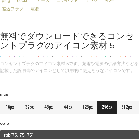
plug
socket
アース
コンセント
プラグ
丸枠
差込プラグ
電源
無料でダウンロードできるコンセ
ントプラグのアイコン素材 5
コンセントプラグのアイコン素材 5です。充電や電源の供給方法などを
記載した説明書のアイコンとして汎用的に使えそうなアイコンです。
size
16px
32px
48px
64px
128px
256px
512px
color