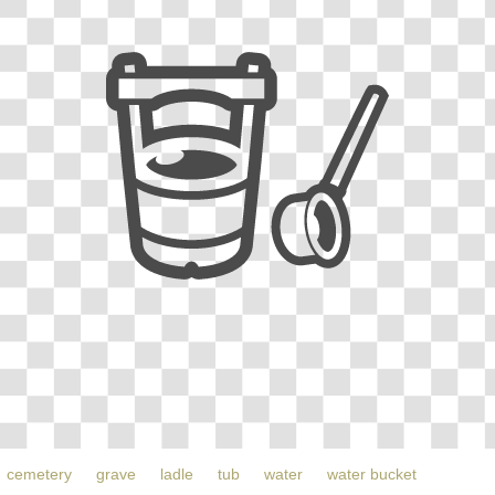
cemetery
grave
ladle
tub
water
water bucket