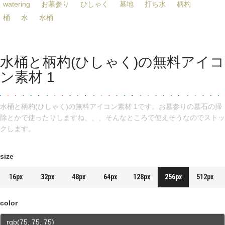
watering
お墓参り
ひしゃく
墓地
打ち水
柄杓
桶
水
水桶
水桶と柄杓(ひしゃく)の無料アイコ
ン素材 1
水桶と柄杓(ひしゃく)の無料アイコン素材 1です。お墓参りの墓石の掃
除とかで使ったりしますね、、、そんなところで使えそうなのでストッ
クします。
size
16px
32px
48px
64px
128px
256px
512px
color