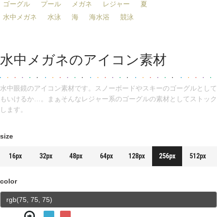
ゴーグル
プール
メガネ
レジャー
夏
水中メガネ
水泳
海
海水浴
競泳
水中メガネのアイコン素材
水中眼鏡のアイコン素材です。スノーボードやスキーのゴーグルとして
もいけるか…。まぁそんなレジャー系のゴーグルの素材としてストック
します。
size
16px
32px
48px
64px
128px
256px
512px
color