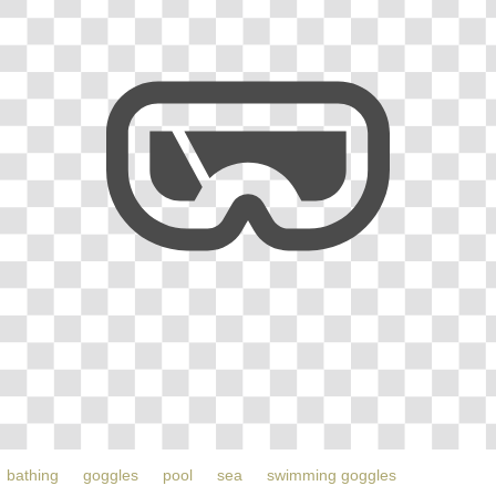
bathing
goggles
pool
sea
swimming goggles