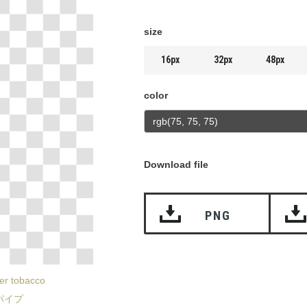
size
16px
32px
48px
color
Download file
PNG
er tobacco
パイプ