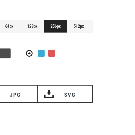
64px
128px
256px
512px
JPG
SVG