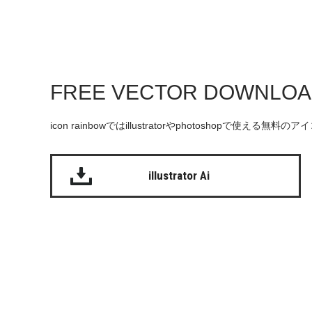
FREE VECTOR DOWNLO
icon rainbowではillustratorやphotoshopで使え
illustrator Ai