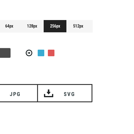
64px
128px
256px
512px
JPG
SVG