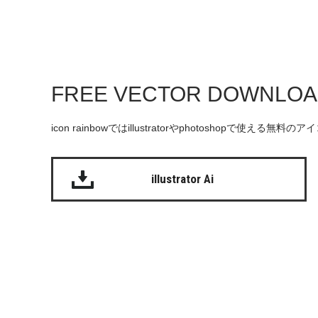
FREE VECTOR DOWNLO
icon rainbowではillustratorやphotoshopで使え
illustrator Ai