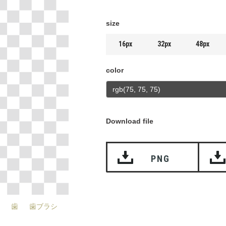
size
16px
32px
48px
color
Download file
PNG
歯
歯ブラシ