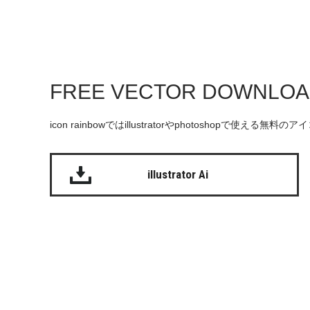
FREE VECTOR DOWNLO
icon rainbowではillustratorやphotoshopで使え
illustrator Ai