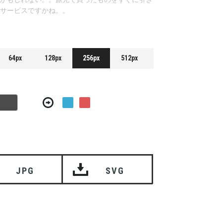
サービスですかね。。
64px
128px
256px
512px
JPG
SVG